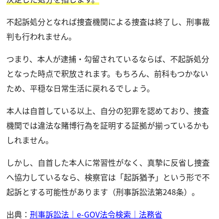
不起訴処分となれば捜査機関による捜査は終了し、刑事裁
判も行われません。
つまり、本人が逮捕・勾留されているならば、不起訴処分
となった時点で釈放されます。もちろん、前科もつかない
ため、平穏な日常生活に戻れるでしょう。
本人は自首している以上、自分の犯罪を認めており、捜査
機関では違法な賭博行為を証明する証拠が揃っているかも
しれません。
しかし、自首した本人に常習性がなく、真摯に反省し捜査
へ協力しているなら、検察官は「起訴猶予」という形で不
起訴とする可能性があります（刑事訴訟法第248条）。
出典：
刑事訴訟法｜e-GOV法令検索｜法務省