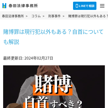
dehaze
LINEで相談
春田法律事務所
コラム
刑事事件
賭博罪は現行犯以外もある
賭博罪は現行犯以外もある？自首について
も解説
最終更新日: 2024年02月27日