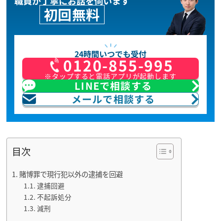
職員が丁寧にお話を伺います
初回無料
24時間いつでも受付
0120-855-995
※タップすると電話アプリが起動します
LINEで相談する
メールで相談する
目次
賭博罪で現行犯以外の逮捕を回避
逮捕回避
不起訴処分
減刑