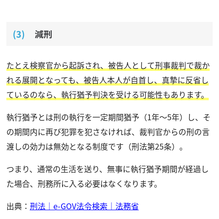
減刑
たとえ検察官から起訴され、被告人として刑事裁判で裁か
れる展開となっても、被告人本人が自首し、真摯に反省し
ているのなら、執行猶予判決を受ける可能性もあります。
執行猶予とは刑の執行を一定期間猶予（1年〜5年）し、そ
の期間内に再び犯罪を犯さなければ、裁判官からの刑の言
渡しの効力は無効となる制度です（刑法第25条）。
つまり、通常の生活を送り、無事に執行猶予期間が経過し
た場合、刑務所に入る必要はなくなります。
出典：
刑法｜e-GOV法令検索｜法務省