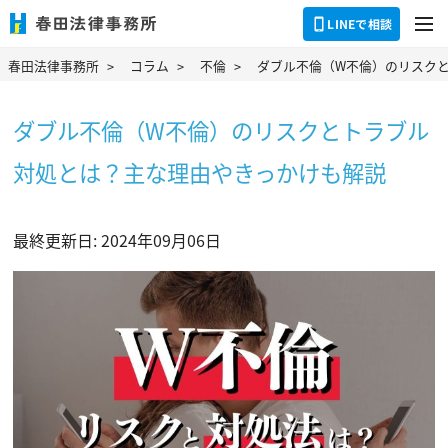
dehaze
LINEで相談
春田法律事務所
コラム
不倫
ダブル不倫（W不倫）のリスク
ダブル不倫（W不倫）のリスクとトラブル
対処とは？主な理由やきっかけも解説
最終更新日: 2024年09月06日