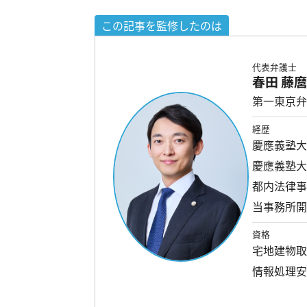
この記事を監修したのは
代表弁護士
春田 藤
第一東京弁
経歴
慶應義塾
慶應義塾
都内法律
当事務所
資格
宅地建物
情報処理