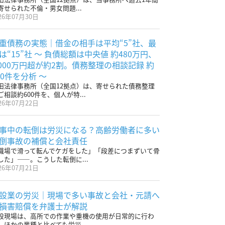
寄せられた不倫・男女問題...
26年07月30日
重債務の実態｜借金の相手は平均“5”社、最
は“15”社 〜 負債総額は中央値 約480万円、
,000万円超が約2割。債務整理の相談記録 約
00件を分析 〜
田法律事務所（全国12拠点）は、寄せられた債務整理
ご相談約600件を、個人が特...
26年07月22日
事中の転倒は労災になる？高齢労働者に多い
倒事故の補償と会社責任
職場で滑って転んでケガをした」「段差につまずいて骨
した」——。こうした転倒に...
26年07月21日
設業の労災｜現場で多い事故と会社・元請へ
損害賠償を弁護士が解説
設現場は、高所での作業や重機の使用が日常的に行わ
、ほかの業種と比べても労災...