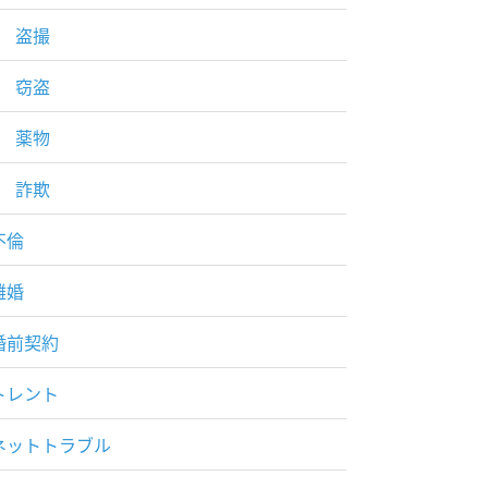
盗撮
窃盗
薬物
詐欺
不倫
離婚
婚前契約
トレント
ネットトラブル