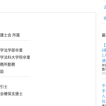
麿
最
護士会 所属
【
6
大学法学部卒業
1
大学法科大学院卒業
通
事務所勤務
弁
麿
開設
20
不
取引士
手
安全確保支援士
人
社
春