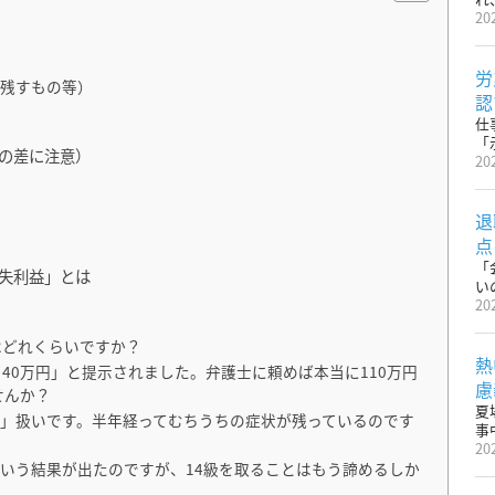
20
労
を残すもの等）
認
）
仕
「
額の差に注意）
20
退
点
「
逸失利益」とは
い
20
はどれくらいですか？
熱
40万円」と提示されました。弁護士に頼めば本当に110万円
慮
せんか？
夏
故」扱いです。半年経ってむちうちの症状が残っているのです
事
20
いう結果が出たのですが、14級を取ることはもう諦めるしか