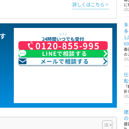
詳しくはこちら
に
20
多
多
す
1
24時間いつでも受付
0120-855-995
6
春
LINEで相談する
の
20
メールで相談する
仕
転
「
折
20
建
の
建
れ