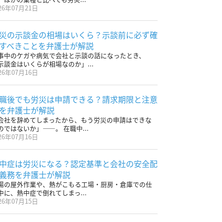
26年07月21日
災の示談金の相場はいくら？示談前に必ず確
すべきことを弁護士が解説
事中のケガや病気で会社と示談の話になったとき、
示談金はいくらが相場なのか」...
26年07月16日
職後でも労災は申請できる？請求期限と注意
を弁護士が解説
会社を辞めてしまったから、もう労災の申請はできな
のではないか」——。 在職中...
26年07月16日
中症は労災になる？認定基準と会社の安全配
義務を弁護士が解説
場の屋外作業や、熱がこもる工場・厨房・倉庫での仕
中に、熱中症で倒れてしまっ...
26年07月15日