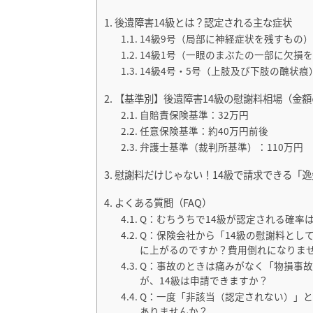
後遺障害14級とは？認定される主な症状
14級9号（局部に神経症状を残すもの）
14級1号（一眼のまぶたの一部に欠損
14級4号・5号（上肢及び下肢の醜状痕
【基準別】後遺障害14級の慰謝料相場（金
自賠責保険基準：32万円
任意保険基準：約40万円前後
弁護士基準（裁判所基準）：110万円
慰謝料だけじゃない！14級で請求できる「
よくある質問（FAQ）
Q：むちうちで14級が認定される確率
Q：保険会社から「14級の慰謝料として
に上がるのですか？費用倒れになりま
Q：事故のときは痛みがなく「物損事
が、14級は申請できますか？
Q：一度「非該当（認定されない）」と
ありませんか？