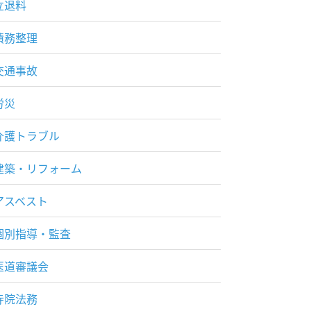
立退料
債務整理
交通事故
労災
介護トラブル
建築・リフォーム
アスベスト
個別指導・監査
医道審議会
寺院法務