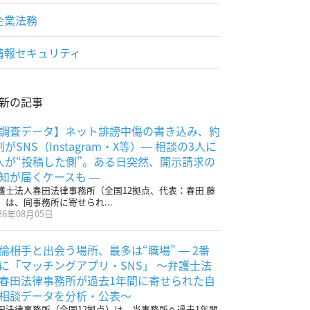
企業法務
情報セキュリティ
新の記事
調査データ】ネット誹謗中傷の書き込み、約
割がSNS（Instagram・X等）― 相談の3人に
人が“投稿した側”。ある日突然、開示請求の
知が届くケースも ―
護士法人春田法律事務所（全国12拠点、代表：春田 藤
）は、同事務所に寄せられ...
26年08月05日
倫相手と出会う場所、最多は“職場” ― 2番
に「マッチングアプリ・SNS」 〜弁護士法
春田法律事務所が過去1年間に寄せられた自
相談データを分析・公表〜
田法律事務所（全国12拠点）は、当事務所へ過去1年間