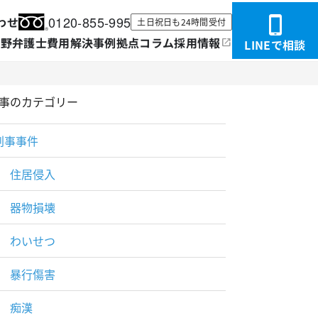
0120-855-995
わせ
土日祝日も
24時間受付
分野
弁護士
費用
解決事例
拠点
コラム
採用情報
LINEで相談
事のカテゴリー
刑事事件
住居侵入
器物損壊
わいせつ
暴行傷害
痴漢