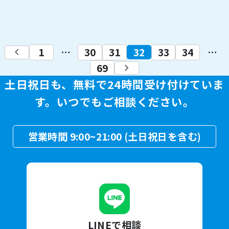
keyboard_arrow_left
1
…
30
31
32
33
34
…
69
keyboard_arrow_right
土日祝日も、無料で24時間受け付けていま
す。
いつでもご相談ください。
営業時間 9:00~21:00 (土日祝日を含む)
LINEで相談