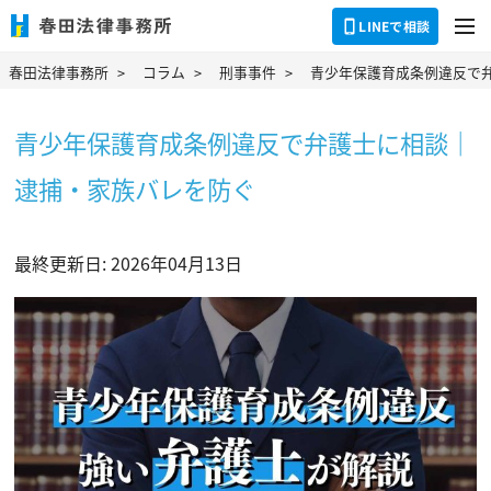
dehaze
LINEで相談
春田法律事務所
コラム
刑事事件
青少年保護育成条例違反で
青少年保護育成条例違反で弁護士に相談｜
逮捕・家族バレを防ぐ
最終更新日: 2026年04月13日