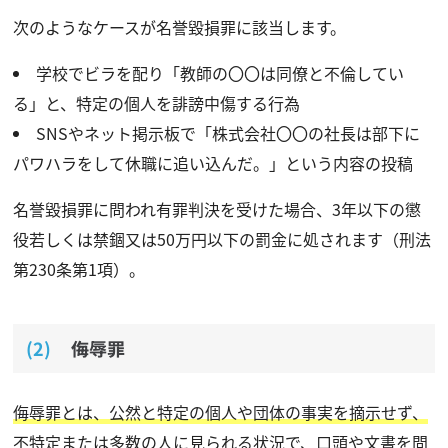
次のようなケースが名誉毀損罪に該当します。
学校でビラを配り「教師の〇〇は同僚と不倫してい
る」と、特定の個人を誹謗中傷する行為
SNSやネット掲示板で「株式会社〇〇の社長は部下に
パワハラをして休職に追い込んだ。」という内容の投稿
名誉毀損罪に問われ有罪判決を受けた場合、3年以下の懲
役若しくは禁錮又は50万円以下の罰金に処されます（刑法
第230条第1項）。
侮辱罪
侮辱罪とは、公然と特定の個人や団体の事実を摘示せず、
不特定または多数の人に見られる状況で、口頭や文書を問