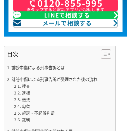
0120-855-995
※タップすると電話アプリが起動します
LINEで相談する
メールで相談する
目次
誹謗中傷による刑事告訴とは
誹謗中傷による刑事告訴が受理された後の流れ
捜査
逮捕
送致
勾留
起訴・不起訴判断
裁判