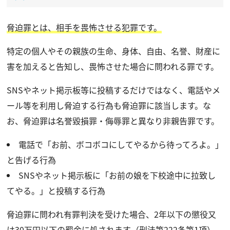
脅迫罪とは、相手を畏怖させる犯罪です。
特定の個人やその親族の生命、身体、自由、名誉、財産に
害を加えると告知し、畏怖させた場合に問われる罪です。
SNSやネット掲示板等に投稿するだけではなく、電話やメ
ール等を利用し脅迫する行為も脅迫罪に該当します。な
お、脅迫罪は名誉毀損罪・侮辱罪と異なり非親告罪です。
電話で「お前、ボコボコにしてやるから待ってろよ。」
と告げる行為
SNSやネット掲示板に「お前の娘を下校途中に拉致し
てやる。」と投稿する行為
脅迫罪に問われ有罪判決を受けた場合、2年以下の懲役又
は30万円以下の罰金に処されます（刑法第222条第1項）。