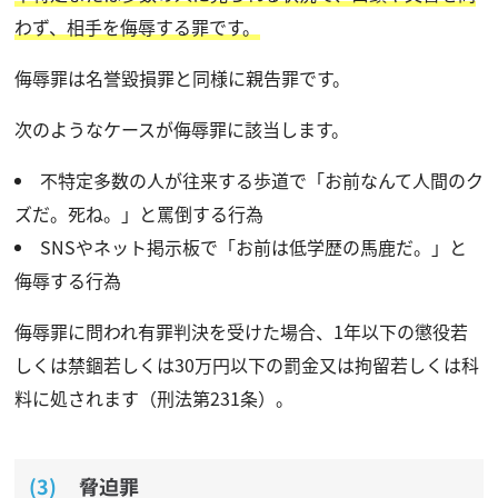
わず、相手を侮辱する罪です。
侮辱罪は名誉毀損罪と同様に親告罪です。
次のようなケースが侮辱罪に該当します。
不特定多数の人が往来する歩道で「お前なんて人間のク
ズだ。死ね。」と罵倒する行為
SNSやネット掲示板で「お前は低学歴の馬鹿だ。」と
侮辱する行為
侮辱罪に問われ有罪判決を受けた場合、1年以下の懲役若
しくは禁錮若しくは30万円以下の罰金又は拘留若しくは科
料に処されます（刑法第231条）。
脅迫罪