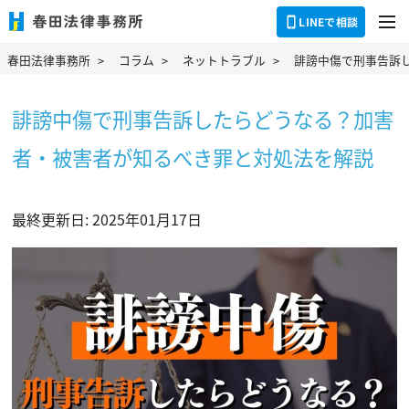
dehaze
LINEで相談
春田法律事務所
コラム
ネットトラブル
誹謗中傷で刑事告訴
誹謗中傷で刑事告訴したらどうなる？加害
者・被害者が知るべき罪と対処法を解説
最終更新日: 2025年01月17日