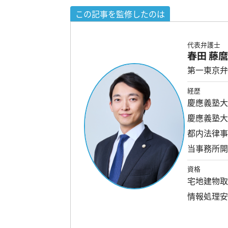
この記事を監修したのは
代表弁護士
春田 藤
第一東京弁
経歴
慶應義塾
慶應義塾
都内法律
当事務所
資格
宅地建物
情報処理