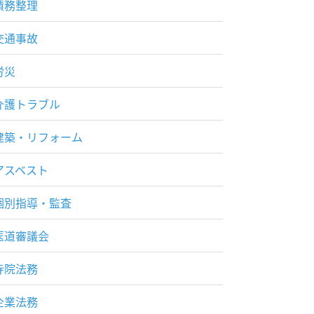
債務整理
交通事故
労災
介護トラブル
建築・リフォーム
アスベスト
個別指導・監査
医道審議会
寺院法務
企業法務