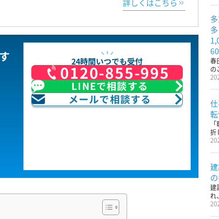
詳しくはこちら
多
多
1
6
す
24時間いつでも受付
春
0120-855-995
の
20
LINEで相談する
メールで相談する
仕
転
「
折
20
建
の
建
れ
20