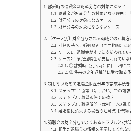
離婚時の退職金は財産分与の対象になる？
退職金が財産分与の対象となる理由：
財産分与の対象になるケース
財産分与の対象にならないケース
【ケース別】財産分与される退職金の計算方
計算の基本：婚姻期間（同居期間）に応
ケース1：退職金がすでに支払われてい
ケース2：まだ退職金が支払われていな
① 離婚時（別居時）に自己都合
② 将来の定年退職時に受け取る
損しないための退職金財産分与の請求手続き
ステップ1：協議（話し合い）での請求
ステップ2：離婚調停での請求
ステップ3：離婚訴訟（裁判）での請求
離婚後に請求する場合の注意点【時効は
退職金の財産分与でよくあるトラブルと対処
相手が退職金の情報を開示してくれな