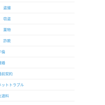
盗撮
窃盗
薬物
詐欺
不倫
離婚
婚前契約
ネットトラブル
立退料