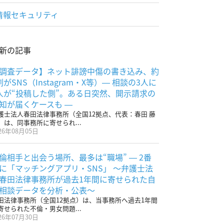
情報セキュリティ
新の記事
調査データ】ネット誹謗中傷の書き込み、約
割がSNS（Instagram・X等）― 相談の3人に
人が“投稿した側”。ある日突然、開示請求の
知が届くケースも ―
護士法人春田法律事務所（全国12拠点、代表：春田 藤
）は、同事務所に寄せられ...
26年08月05日
倫相手と出会う場所、最多は“職場” ― 2番
に「マッチングアプリ・SNS」 〜弁護士法
春田法律事務所が過去1年間に寄せられた自
相談データを分析・公表〜
田法律事務所（全国12拠点）は、当事務所へ過去1年間
寄せられた不倫・男女問題...
26年07月30日