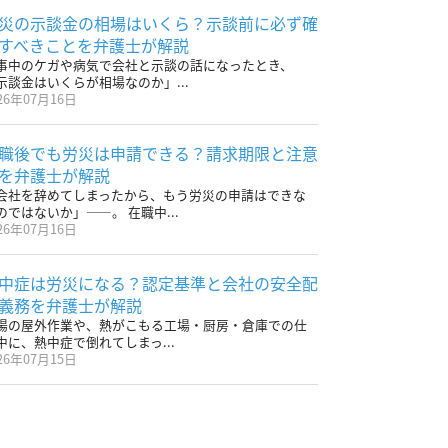
災の示談金の相場はいくら？示談前に必ず確
すべきことを弁護士が解説
事中のケガや病気で会社と示談の話になったとき、
示談金はいくらが相場なのか」...
26年07月16日
職後でも労災は申請できる？請求期限と注意
を弁護士が解説
会社を辞めてしまったから、もう労災の申請はできな
のではないか」——。 在職中...
26年07月16日
中症は労災になる？認定基準と会社の安全配
義務を弁護士が解説
場の屋外作業や、熱がこもる工場・厨房・倉庫での仕
中に、熱中症で倒れてしまっ...
26年07月15日