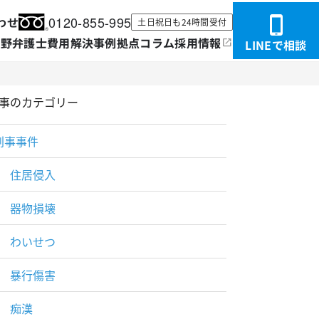
0120-855-995
わせ
土日祝日も
24時間受付
分野
弁護士
費用
解決事例
拠点
コラム
採用情報
LINEで相談
事のカテゴリー
刑事事件
住居侵入
器物損壊
わいせつ
暴行傷害
痴漢