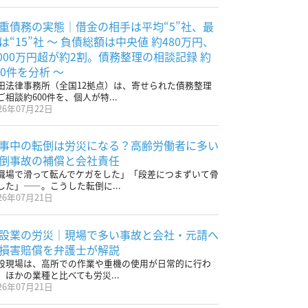
重債務の実態｜借金の相手は平均“5”社、最
は“15”社 〜 負債総額は中央値 約480万円、
,000万円超が約2割。債務整理の相談記録 約
00件を分析 〜
田法律事務所（全国12拠点）は、寄せられた債務整理
ご相談約600件を、個人が特...
26年07月22日
事中の転倒は労災になる？高齢労働者に多い
倒事故の補償と会社責任
職場で滑って転んでケガをした」「段差につまずいて骨
した」——。こうした転倒に...
26年07月21日
設業の労災｜現場で多い事故と会社・元請へ
損害賠償を弁護士が解説
設現場は、高所での作業や重機の使用が日常的に行わ
、ほかの業種と比べても労災...
26年07月21日