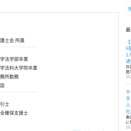
最
麿
護士会 所属
【
6
1
大学法学部卒業
通
弁
大学法科大学院卒業
麿
事務所勤務
20
開設
不
手
取引士
人
社
安全確保支援士
春
に
20