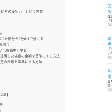
労
認
「給与の後払い」という性質
仕
「
20
法
退
じた部分を2分の1で分ける
点
る場合
「
い（在職中）場合
い
で退職した場合の金額を基準にする方法
20
予定の金額を基準にする方法
熱
慮
夏
事
20
2年】
法
い