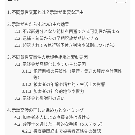
不同意性交罪とは？示談が重要な理由
示談がもたらす3つの主な効果
不起訴処分となり前科を回避できる可能性が高まる
逮捕・勾留からの早期釈放が期待できる
起訴されても執行猶予付き判決や減刑につながる
不同意性交事件の示談金相場と変動要因
示談金が高額化しやすい主な要因
犯行態様の悪質性（暴行・脅迫の程度や計画性
等）
被害者の年齢や精神的・生活上の影響
加害者の社会的地位や資力
示談金と慰謝料の違い
示談交渉の正しい進め方とタイミング
加害者本人による直接交渉は避ける
弁護士を通じた一般的な手順（5ステップ）
捜査機関経由で被害者連絡先の確認