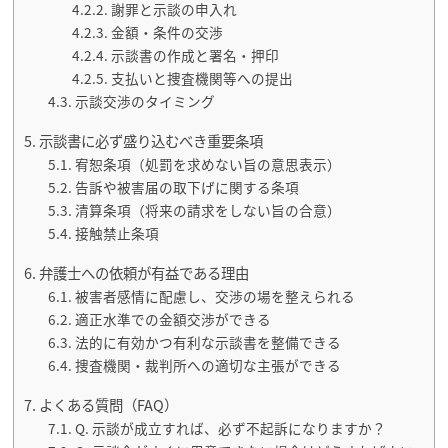
謝罪と示談の申入れ
金額・条件の交渉
示談書の作成と署名・押印
支払いと捜査機関等への提出
示談交渉のタイミング
示談書に必ず盛り込むべき重要条項
宥恕条項（処罰を求めない旨の意思表示）
告訴や被害届の取下げに関する条項
清算条項（将来の請求をしない旨の合意）
接触禁止条項
弁護士への依頼が有益である理由
被害者感情に配慮し、交渉の場を整えられる
適正水準での金額交渉ができる
法的に有効かつ有利な示談書を整備できる
捜査機関・裁判所への適切な主張ができる
よくある質問（FAQ）
Q. 示談が成立すれば、必ず不起訴になりますか？