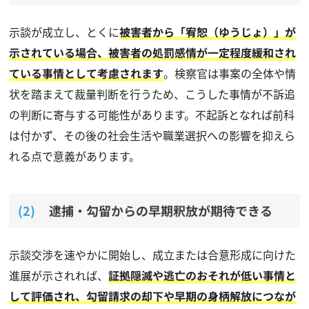
示談が成立し、とくに
被害者から「宥恕（ゆうじょ）」が
示されている場合、被害者の処罰感情が一定程度緩和され
ている事情として考慮されます
。検察官は事案の全体や情
状を踏まえて裁量判断を行うため、こうした事情が不訴追
の判断に寄与する可能性があります。不起訴となれば前科
は付かず、その後の社会生活や職業選択への影響を抑えら
れる点で意義があります。
逮捕・勾留からの早期釈放が期待できる
示談交渉を速やかに開始し、成立または合意形成に向けた
進展が示されれば、
証拠隠滅や逃亡のおそれが低い事情と
して評価され、勾留請求の却下や早期の身柄解放につなが