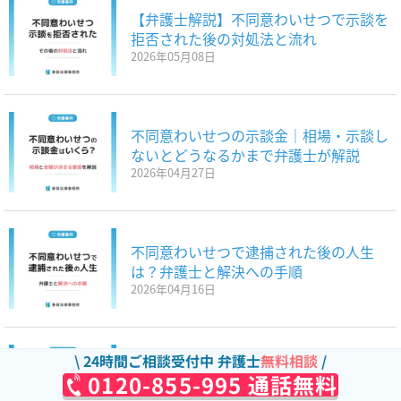
【弁護士解説】不同意わいせつで示談を
拒否された後の対処法と流れ
2026年05月08日
不同意わいせつの示談金｜相場・示談し
ないとどうなるかまで弁護士が解説
2026年04月27日
不同意わいせつで逮捕された後の人生
は？弁護士と解決への手順
2026年04月16日
24時間ご相談受付中 弁護士
無料相談
露出行為で逮捕されたら？今後の流れと
0120-855-995 通話無料
弁護士に相談すべき理由