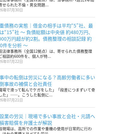
寄せられた不倫・男女問題...
26年07月30日
重債務の実態｜借金の相手は平均“5”社、最
は“15”社 〜 負債総額は中央値 約480万円、
,000万円超が約2割。債務整理の相談記録 約
00件を分析 〜
田法律事務所（全国12拠点）は、寄せられた債務整理
ご相談約600件を、個人が特...
26年07月22日
事中の転倒は労災になる？高齢労働者に多い
倒事故の補償と会社責任
職場で滑って転んでケガをした」「段差につまずいて骨
した」——。こうした転倒に...
26年07月21日
設業の労災｜現場で多い事故と会社・元請へ
損害賠償を弁護士が解説
設現場は、高所での作業や重機の使用が日常的に行わ
、ほかの業種と比べても労災...