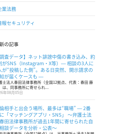
企業法務
情報セキュリティ
新の記事
調査データ】ネット誹謗中傷の書き込み、約
割がSNS（Instagram・X等）― 相談の3人に
人が“投稿した側”。ある日突然、開示請求の
知が届くケースも ―
護士法人春田法律事務所（全国12拠点、代表：春田 藤
）は、同事務所に寄せられ...
26年08月05日
倫相手と出会う場所、最多は“職場” ― 2番
に「マッチングアプリ・SNS」 〜弁護士法
春田法律事務所が過去1年間に寄せられた自
相談データを分析・公表〜
田法律事務所（全国12拠点）は、当事務所へ過去1年間