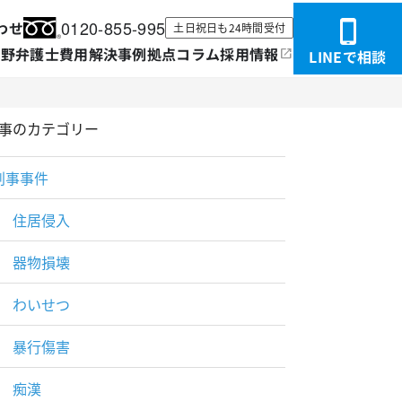
0120-855-995
わせ
土日祝日も
24時間受付
分野
弁護士
費用
解決事例
拠点
コラム
採用情報
LINEで相談
事のカテゴリー
刑事事件
住居侵入
器物損壊
わいせつ
暴行傷害
痴漢