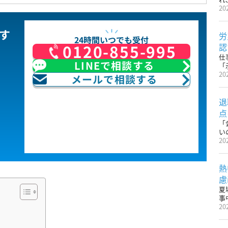
20
す
労
24時間いつでも受付
0120-855-995
認
仕
LINEで相談する
「
20
メールで相談する
退
点
「
い
20
熱
慮
夏
事
20