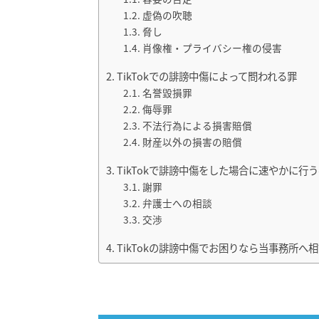
虚偽の吹聴
脅し
肖像権・プライバシー権の侵害
TikTokでの誹謗中傷によって問われる罪
名誉毀損罪
侮辱罪
不法行為による損害賠償
財産以外の損害の賠償
TikTokで誹謗中傷をした場合に速やかに行
謝罪
弁護士への相談
交渉
TikTokの誹謗中傷でお困りなら当事務所へ