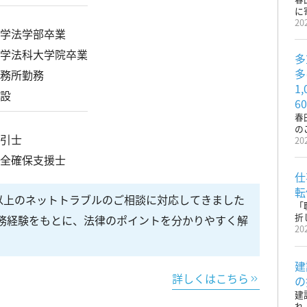
に
20
大学法学部卒業
大学法科大学院卒業
多
多
事務所勤務
1
開設
6
春
の
取引士
20
安全確保支援士
仕
転
件以上のネットトラブルのご相談に対応してきました
「
折
実務経験をもとに、法律のポイントを分かりやすく解
20
建
詳しくはこちら
の
建
れ