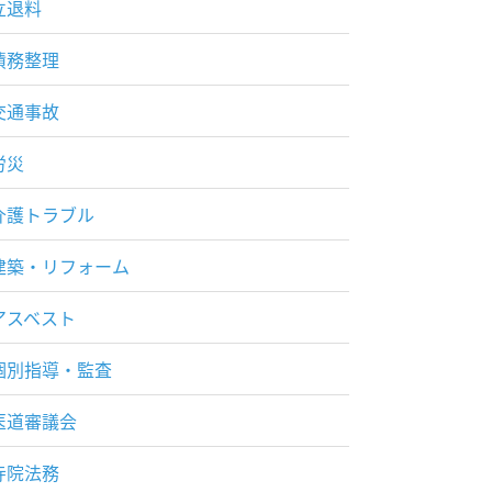
立退料
債務整理
交通事故
労災
介護トラブル
建築・リフォーム
アスベスト
個別指導・監査
医道審議会
寺院法務