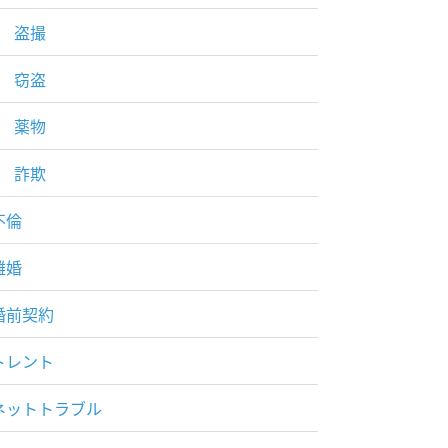
盗撮
窃盗
薬物
詐欺
不倫
離婚
婚前契約
トレント
ネットトラブル