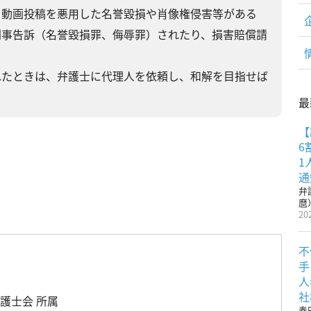
は、動画投稿を悪用した名誉毀損や肖像権侵害等がある
、刑事告訴（名誉毀損罪、侮辱罪）されたり、損害賠償請
まれたときは、弁護士に代理人を依頼し、和解を目指せば
最
【
6
1
通
弁
麿
20
不
手
麿
人
社
護士会 所属
春