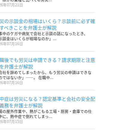
26年07月21日
災の示談金の相場はいくら？示談前に必ず確
すべきことを弁護士が解説
事中のケガや病気で会社と示談の話になったとき、
示談金はいくらが相場なのか」...
26年07月16日
職後でも労災は申請できる？請求期限と注意
を弁護士が解説
会社を辞めてしまったから、もう労災の申請はできな
のではないか」——。 在職中...
26年07月16日
中症は労災になる？認定基準と会社の安全配
義務を弁護士が解説
場の屋外作業や、熱がこもる工場・厨房・倉庫での仕
中に、熱中症で倒れてしまっ...
26年07月15日