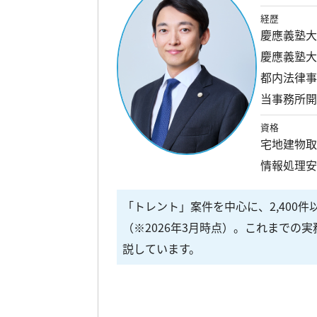
経歴
慶應義塾
慶應義塾
都内法律
当事務所
資格
宅地建物
情報処理
「トレント」案件を中心に、2,400
（※2026年3月時点）。これまでの
説しています。