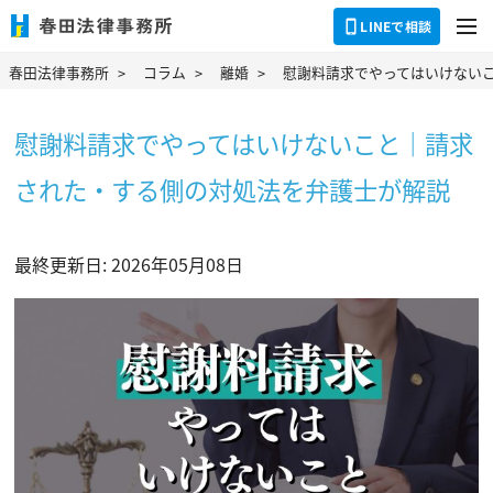
dehaze
LINEで相談
春田法律事務所
コラム
離婚
慰謝料請求でやってはいけない
慰謝料請求でやってはいけないこと｜請求
された・する側の対処法を弁護士が解説
最終更新日: 2026年05月08日