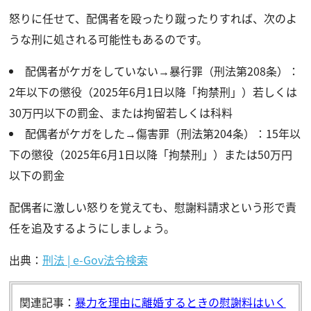
怒りに任せて、配偶者を殴ったり蹴ったりすれば、次のよ
うな刑に処される可能性もあるのです。
配偶者がケガをしていない→暴行罪（刑法第208条）：
2年以下の懲役（2025年6月1日以降「拘禁刑」）若しくは
30万円以下の罰金、または拘留若しくは科料
配偶者がケガをした→傷害罪（刑法第204条）：15年以
下の懲役（2025年6月1日以降「拘禁刑」）または50万円
以下の罰金
配偶者に激しい怒りを覚えても、慰謝料請求という形で責
任を追及するようにしましょう。
出典：
刑法 | e-Gov法令検索
関連記事：
暴力を理由に離婚するときの慰謝料はいく