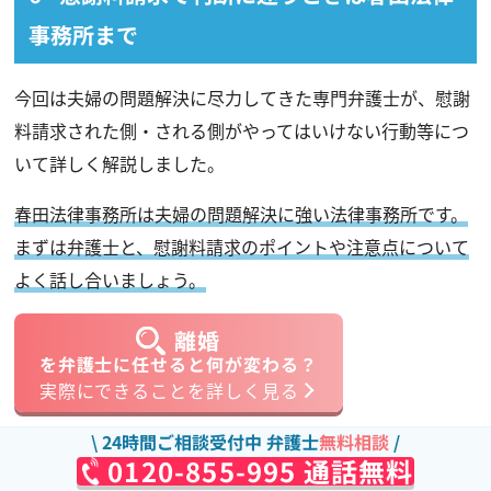
事務所まで
今回は夫婦の問題解決に尽力してきた専門弁護士が、慰謝
料請求された側・される側がやってはいけない行動等につ
いて詳しく解説しました。
春田法律事務所は夫婦の問題解決に強い法律事務所です。
まずは弁護士と、慰謝料請求のポイントや注意点について
よく話し合いましょう。
離婚
を弁護士に任せると何が変わる？
実際にできることを詳しく見る
24時間ご相談受付中 弁護士
無料相談
0120-855-995 通話無料
離婚のコラムをもっと読む