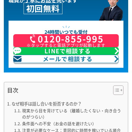
職員が丁寧にお話を伺います
初回無料
24時間いつでも受付
0120-855-995
※タップすると電話アプリが起動します
LINEで相談する
メールで相談する
目次
なぜ相手は話し合いを拒否するのか？
現実から目を背けている（離婚したくない・向き合う
のがつらい）
条件面への不安（お金の話を避けたい）
注意が必要なケース：意図的に時間を稼いでいる場合